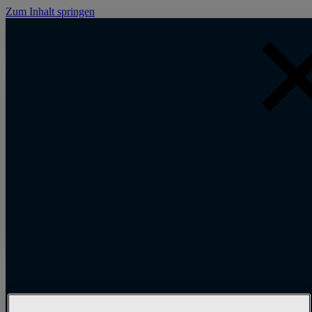
Zum Inhalt springen
Ich will mehr erfahren!
Wenn Sie an unseren Produkten oder Dienstleistungen interessiert sin
tragen Sie bitte unten Ihre Kontaktdaten ein und wir werden uns mit
Ihnen in Verbindung setzen.
Wer profitiert von CIM?